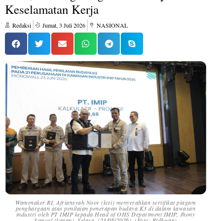
Keselamatan Kerja
Redaksi
Jumat, 3 Juli 2026
NASIONAL
Wamenaker RI, Afriansyah Noor (kiri) menyerahkan sertifikat piagam
penghargaan atas penilaian penerapan budaya K3 di dalam kawasan
industri oleh PT IMIP kepada Head of OHS Department IMIP, Jhony
Semuel (kanan), Selasa, (23/06/2026). (Foto: Ridhwan)