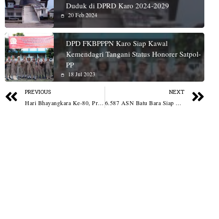
Duduk di DPRD Karo 2024-2029
20 Feb 2024
DPD FKBPPPN Karo Siap Kawal
Kemendagri Tangani Status Honorer Satpol-
PP
18 Jul 2023
PREVIOUS
NEXT
Hari Bhayangkara Ke-80, Presiden Prabowo Ingatkan Polri Jaga Kepercayaan Rakyat
6.587 ASN Batu Bara Siap Dikelola Berbasis Kompetensi Untuk Percepatan Pembangunan