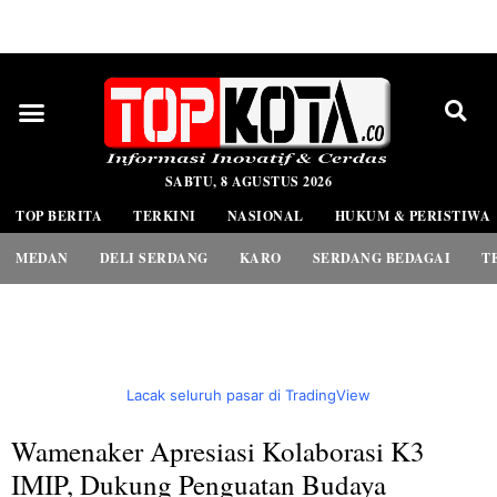
PEDOMAN MEDIA SIBER
SABTU, 8 AGUSTUS 2026
TOP BERITA
TERKINI
NASIONAL
HUKUM & PERISTIWA
MEDAN
DELI SERDANG
KARO
SERDANG BEDAGAI
T
Lacak seluruh pasar di TradingView
Wamenaker Apresiasi Kolaborasi K3
IMIP, Dukung Penguatan Budaya