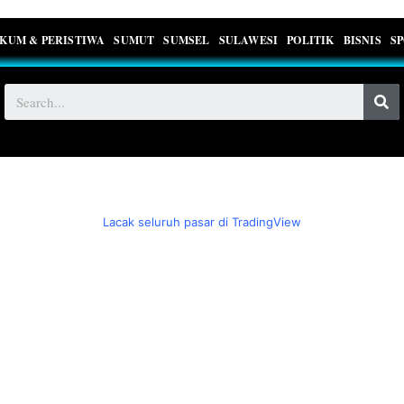
KUM & PERISTIWA
SUMUT
SUMSEL
SULAWESI
POLITIK
BISNIS
S
Lacak seluruh pasar di TradingView