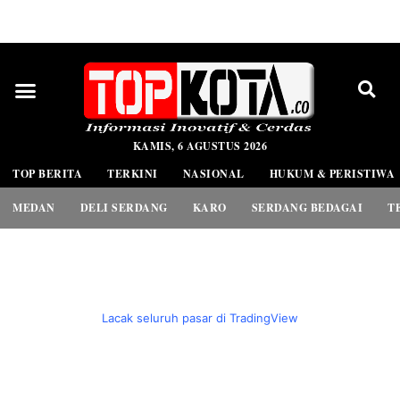
PEDOMAN MEDIA SIBER
KAMIS, 6 AGUSTUS 2026
TOP BERITA
TERKINI
NASIONAL
HUKUM & PERISTIWA
MEDAN
DELI SERDANG
KARO
SERDANG BEDAGAI
T
Lacak seluruh pasar di TradingView