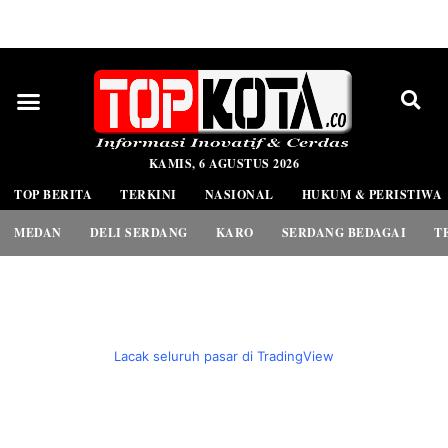
PEDOMAN MEDIA SIBER
KAMIS, 6 AGUSTUS 2026
TOP BERITA
TERKINI
NASIONAL
HUKUM & PERISTIWA
MEDAN
DELI SERDANG
KARO
SERDANG BEDAGAI
T
Lacak seluruh pasar di TradingView