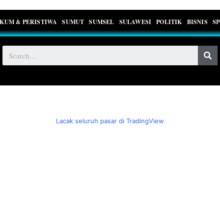
KUM & PERISTIWA
SUMUT
SUMSEL
SULAWESI
POLITIK
BISNIS
S
Lacak seluruh pasar di TradingView