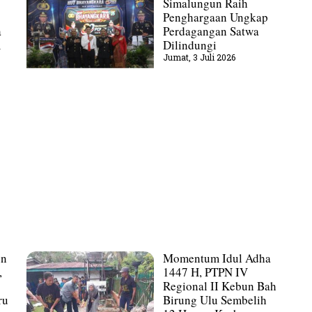
Simalungun Raih
Penghargaan Ungkap
a
Perdagangan Satwa
m
Dilindungi
Jumat, 3 Juli 2026
un
Momentum Idul Adha
,
1447 H, PTPN IV
Regional II Kebun Bah
ru
Birung Ulu Sembelih