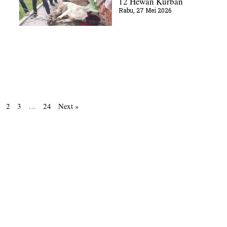
12 Hewan Kurban
Rabu, 27 Mei 2026
2
3
…
24
Next »