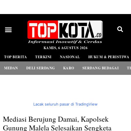
PEDOMAN MEDIA SIBER
KAMIS, 6 AGUSTUS 2026
TOP BERITA
TERKINI
NASIONAL
HUKUM & PERISTIWA
MEDAN
DELI SERDANG
KARO
SERDANG BEDAGAI
T
Lacak seluruh pasar di TradingView
Mediasi Berujung Damai, Kapolsek
Gunung Malela Selesaikan Sengketa