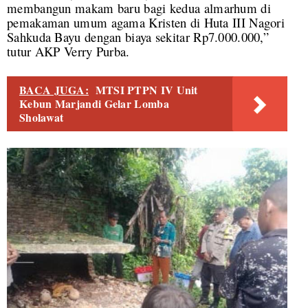
membangun makam baru bagi kedua almarhum di
pemakaman umum agama Kristen di Huta III Nagori
Sahkuda Bayu dengan biaya sekitar Rp7.000.000,”
tutur AKP Verry Purba.
BACA JUGA:
MTSI PTPN IV Unit
Kebun Marjandi Gelar Lomba
Sholawat