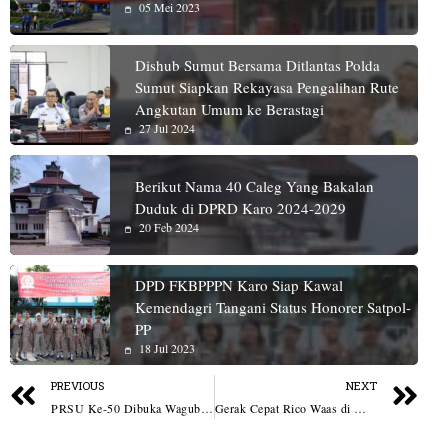
05 Mei 2023
Dishub Sumut Bersama Ditlantas Polda
Sumut Siapkan Rekayasa Pengalihan Rute
Angkutan Umum ke Berastagi
27 Jul 2024
Berikut Nama 40 Caleg Yang Bakalan
Duduk di DPRD Karo 2024-2029
20 Feb 2024
DPD FKBPPPN Karo Siap Kawal
Kemendagri Tangani Status Honorer Satpol-
PP
18 Jul 2023
PREVIOUS
NEXT
PRSU Ke-50 Dibuka Wagubsu, Batu Bara Promosikan UMKM, Budaya dan Investasi
Gerak Cepat Rico Waas di Medan Labuhan: Dari Penanganan Banjir, Beton Jalan Utama, Perbaikan LPJU Hingga Layanan Adminduk