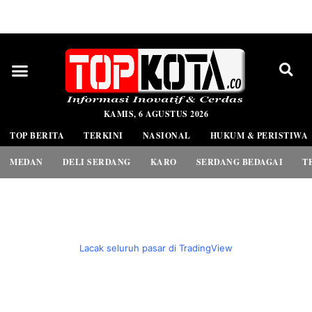
PEDOMAN MEDIA SIBER
KAMIS, 6 AGUSTUS 2026
TOP BERITA
TERKINI
NASIONAL
HUKUM & PERISTIWA
MEDAN
DELI SERDANG
KARO
SERDANG BEDAGAI
T
Lacak seluruh pasar di TradingView