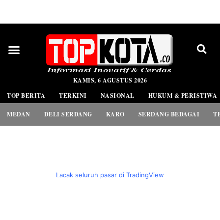
PEDOMAN MEDIA SIBER
KAMIS, 6 AGUSTUS 2026
TOP BERITA
TERKINI
NASIONAL
HUKUM & PERISTIWA
MEDAN
DELI SERDANG
KARO
SERDANG BEDAGAI
T
Lacak seluruh pasar di TradingView