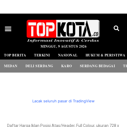
PEDOMAN MEDIA SIBER
MINGGU, 9 AGUSTUS 2026
TOP BERITA
TERKINI
NASIONAL
HUKUM & PERISTIWA
MEDAN
DELI SERDANG
KARO
SERDANG BEDAGAI
T
Lacak seluruh pasar di TradingView
Daftar Harga Iklan Posisi Atas/Header, Full Colour, ukuran 728 x