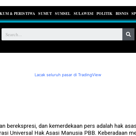
KUM & PERISTIWA
SUMUT
SUMSEL
SULAWESI
POLITIK
BISNIS
S
Lacak seluruh pasar di TradingView
 berekspresi, dan kemerdekaan pers adalah hak asasi 
asi Universal Hak Asasi Manusia PBB. Keberadaan med