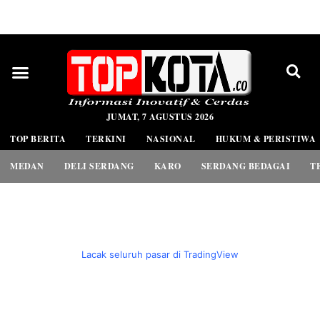
PEDOMAN MEDIA SIBER
JUMAT, 7 AGUSTUS 2026
TOP BERITA
TERKINI
NASIONAL
HUKUM & PERISTIWA
MEDAN
DELI SERDANG
KARO
SERDANG BEDAGAI
T
Lacak seluruh pasar di TradingView