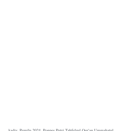
kadiv
,
Pemilu 2024
,
Ponpes Putri Tahfidzul Qur'an Ummahatul