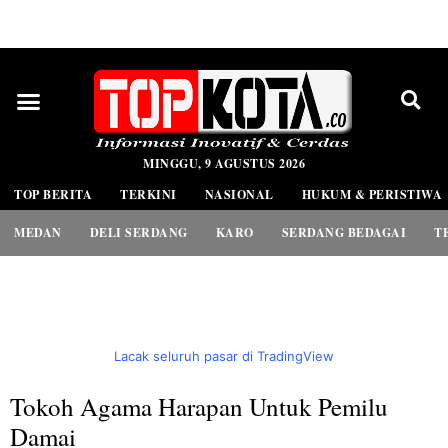
PEDOMAN MEDIA SIBER
MINGGU, 9 AGUSTUS 2026
TOP BERITA
TERKINI
NASIONAL
HUKUM & PERISTIWA
MEDAN
DELI SERDANG
KARO
SERDANG BEDAGAI
T
Lacak seluruh pasar di TradingView
Tokoh Agama Harapan Untuk Pemilu
Damai