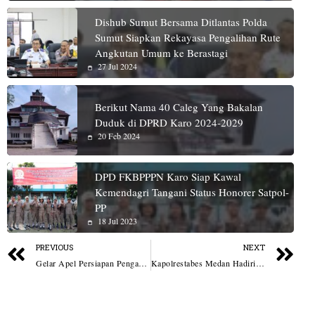
Dishub Sumut Bersama Ditlantas Polda
Sumut Siapkan Rekayasa Pengalihan Rute
Angkutan Umum ke Berastagi
27 Jul 2024
Berikut Nama 40 Caleg Yang Bakalan
Duduk di DPRD Karo 2024-2029
20 Feb 2024
DPD FKBPPPN Karo Siap Kawal
Kemendagri Tangani Status Honorer Satpol-
PP
18 Jul 2023
PREVIOUS
NEXT
Gelar Apel Persiapan Pengaman Nataru, Kapolres Batubara Ingatkan Personil Tidak Ada Yang Meninggalkan Lokasi
Kapolrestabes Medan Hadiri Panggung Hiburan Rakyat di TVRI