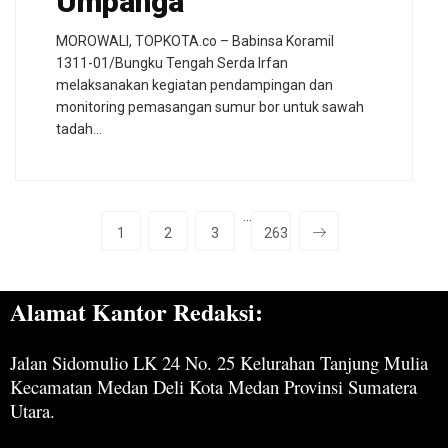
Umpanga
MOROWALI, TOPKOTA.co – Babinsa Koramil
1311-01/Bungku Tengah Serda Irfan
melaksanakan kegiatan pendampingan dan
monitoring pemasangan sumur bor untuk sawah
tadah…
···
1
2
3
263
Alamat Kantor Redaksi:
Jalan Sidomulio LK 24 No. 25 Kelurahan Tanjung Mulia
Kecamatan Medan Deli Kota Medan Provinsi Sumatera
Utara.