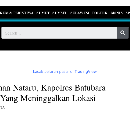
KUM & PERISTIWA
SUMUT
SUMSEL
SULAWESI
POLITIK
BISNIS
S
Lacak seluruh pasar di TradingView
man Nataru, Kapolres Batubara
a Yang Meninggalkan Lokasi
RA