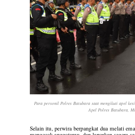
Para personil Polres Batubara saat mengikuti apel k
Apel Polres Batubara, Mi
Selain itu, perwira berpangkat dua melati e
mengecek anggotanya, dan laporkan segera s