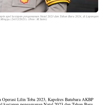
pin apel kesiapan pengamanan Natal 2023 dan Tahun Baru 2024, di Lapangan
 Minggu (24/12/2023). (Foto: M Saini)
 Operasi Lilin Toba 2023, Kapolres Batubara AKBP
l kesiapan pengamanan Natal 2023 dan Tahun Baru