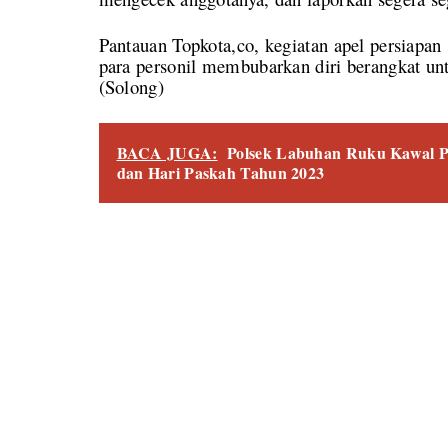
Pantauan Topkota,co, kegiatan apel persiapan
para personil membubarkan diri berangkat u
(Solong)
BACA JUGA:
Polsek Labuhan Ruku Kawal P
dan Hari Paskah Tahun 2023