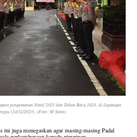
esiapan pengamanan Natal 2023 dan Tahun Baru 2024, di Lapangan
nggu (24/12/2023). (Foto: M Saini)
mas ini juga menegaskan agar masing-masing Padal
egala perkembangan kepada pimpinan.