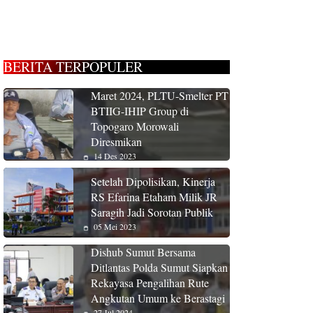
BERITA TERPOPULER
Maret 2024, PLTU-Smelter PT
BTIIG-IHIP Group di
Topogaro Morowali
Diresmikan
14 Des 2023
Setelah Dipolisikan, Kinerja
RS Efarina Etaham Milik JR
Saragih Jadi Sorotan Publik
05 Mei 2023
Dishub Sumut Bersama
Ditlantas Polda Sumut Siapkan
Rekayasa Pengalihan Rute
Angkutan Umum ke Berastagi
27 Jul 2024