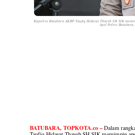
Kapolres Batubara AKBP Taufiq Hidayat Thayeb SH SIK memim
Apel Polres Batubara,
BATUBARA, TOPKOTA.co –
Dalam rangka
Taufiq Hidayat Thayeb SH SIK memimpin ape