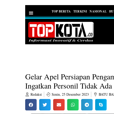
TOP BERITA
TERKINI
NASIONAL
HU
PEDOMAN MEDIA SIBER
Gelar Apel Persiapan Penga
Ingatkan Personil Tidak Ad
Redaksi
Senin, 25 Desember 2023
BATU BA