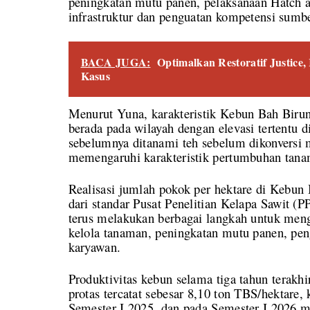
peningkatan mutu panen, pelaksanaan Hatch 
infrastruktur dan penguatan kompetensi sumb
BACA JUGA:
Optimalkan Restoratif Justice
Kasus
Menurut Yuna, karakteristik Kebun Bah Birun
berada pada wilayah dengan elevasi tertentu 
sebelumnya ditanami teh sebelum dikonversi m
memengaruhi karakteristik pertumbuhan tan
Realisasi jumlah pokok per hektare di Kebun 
dari standar Pusat Penelitian Kelapa Sawit 
terus melakukan berbagai langkah untuk meng
kelola tanaman, peningkatan mutu panen, pen
karyawan.
Produktivitas kebun selama tiga tahun terakhi
protas tercatat sebesar 8,10 ton TBS/hektare
Semester I 2025, dan pada Semester I 2026 m