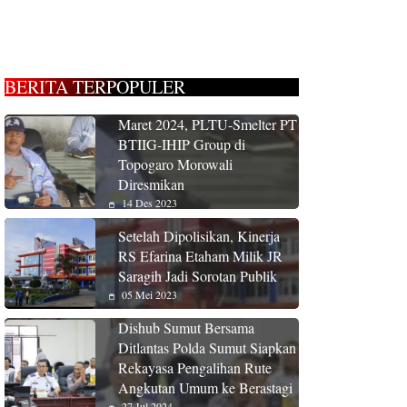
BERITA TERPOPULER
Maret 2024, PLTU-Smelter PT
BTIIG-IHIP Group di
Topogaro Morowali
Diresmikan
14 Des 2023
Setelah Dipolisikan, Kinerja
RS Efarina Etaham Milik JR
Saragih Jadi Sorotan Publik
05 Mei 2023
Dishub Sumut Bersama
Ditlantas Polda Sumut Siapkan
Rekayasa Pengalihan Rute
Angkutan Umum ke Berastagi
27 Jul 2024