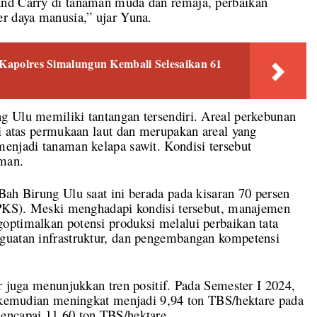
and Carry di tanaman muda dan remaja, perbaikan
er daya manusia,” ujar Yuna.
, Kapolres Simalungun Kembali Selesaikan 61
g Ulu memiliki tantangan tersendiri. Areal perkebunan
di atas permukaan laut dan merupakan areal yang
enjadi tanaman kelapa sawit. Kondisi tersebut
aman.
Bah Birung Ulu saat ini berada pada kisaran 70 persen
(PPKS). Meski menghadapi kondisi tersebut, manajemen
optimalkan potensi produksi melalui perbaikan tata
guatan infrastruktur, dan pengembangan kompetensi
r juga menunjukkan tren positif. Pada Semester I 2024,
, kemudian meningkat menjadi 9,94 ton TBS/hektare pada
encapai 11,60 ton TBS/hektare.