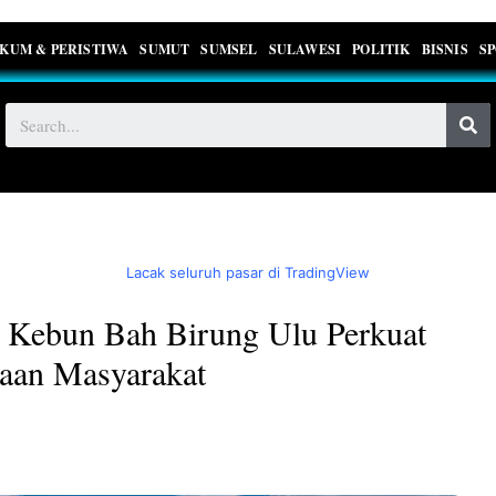
KUM & PERISTIWA
SUMUT
SUMSEL
SULAWESI
POLITIK
BISNIS
S
Lacak seluruh pasar di TradingView
 Kebun Bah Birung Ulu Perkuat
aan Masyarakat