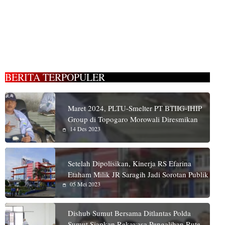
BERITA TERPOPULER
Maret 2024, PLTU-Smelter PT BTIIG-IHIP
Group di Topogaro Morowali Diresmikan
14 Des 2023
Setelah Dipolisikan, Kinerja RS Efarina
Etaham Milik JR Saragih Jadi Sorotan Publik
05 Mei 2023
Dishub Sumut Bersama Ditlantas Polda
Sumut Siapkan Rekayasa Pengalihan Rute