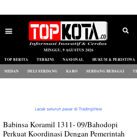
PEDOMAN MEDIA SIBER
MINGGU, 9 AGUSTUS 2026
TOP BERITA
TERKINI
NASIONAL
HUKUM & PERISTIWA
MEDAN
DELI SERDANG
KARO
SERDANG BEDAGAI
T
Lacak seluruh pasar di TradingView
Babinsa Koramil 1311- 09/Bahodopi
Perkuat Koordinasi Dengan Pemerintah