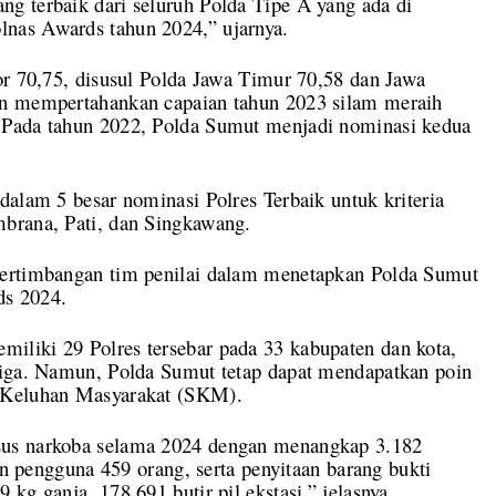
g terbaik dari seluruh Polda Tipe A yang ada di
nas Awards tahun 2024,” ujarnya.
or 70,75, disusul Polda Jawa Timur 70,58 dan Jawa
an mempertahankan capaian tahun 2023 silam meraih
 Pada tahun 2022, Polda Sumut menjadi nominasi kedua
dalam 5 besar nominasi Polres Terbaik untuk kriteria
brana, Pati, dan Singkawang.
pertimbangan tim penilai dalam menetapkan Polda Sumut
ds 2024.
liki 29 Polres tersebar pada 33 kabupaten dan kota,
tiga. Namun, Polda Sumut tetap dapat mendapatkan poin
t Keluhan Masyarakat (SKM).
sus narkoba selama 2024 dengan menangkap 3.182
dan pengguna 459 orang, serta penyitaan barang bukti
kg ganja, 178.691 butir pil ekstasi,” jelasnya.