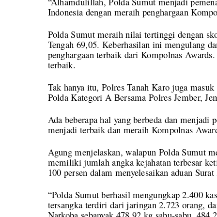
“Alhamdulillah, Polda Sumut menjadi pemenan
Indonesia dengan meraih penghargaan Kompol
Polda Sumut meraih nilai tertinggi dengan sk
Tengah 69,05. Keberhasilan ini mengulang d
penghargaan terbaik dari Kompolnas Awards.
terbaik.
Tak hanya itu, Polres Tanah Karo juga masuk 
Polda Kategori A Bersama Polres Jember, Jem
Ada beberapa hal yang berbeda dan menjadi 
menjadi terbaik dan meraih Kompolnas Awar
Agung menjelaskan, walapun Polda Sumut memi
memiliki jumlah angka kejahatan terbesar ke
100 persen dalam menyelesaikan aduan Sura
“Polda Sumut berhasil mengungkap 2.400 ka
tersangka terdiri dari jaringan 2.723 orang, 
Narkoba sebanyak 478,92 kg sabu-sabu, 484,29 