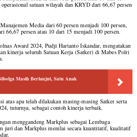
ja operasional satuan wilayah dan KRYD dari 66,67 persen
s Manajemen Media dari 60 persen menjadi 100 persen,
i 66,67 persen atau 10 dari 15 menjadi 100 persen.
lnas Award 2024, Pudji Hartanto Iskandar, mengatakan
n kinerja seluruh Satuan Kerja (Satker) di Mabes Polri
a.
Sibolga Masih Berlanjut, Satu Anak
si atas apa telah dilakukan masing-masing Satker serta
, tuturnya, sebagai contoh kinerja terbaik.
engan menggandeng Markplus sebagai Lembaga
juri dan Markplus menilai secara kuantitatif, kualitatif
ndar.