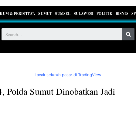
KUM & PERISTIWA
SUMUT
SUMSEL
SULAWESI
POLITIK
BISNIS
S
Lacak seluruh pasar di TradingView
, Polda Sumut Dinobatkan Jadi