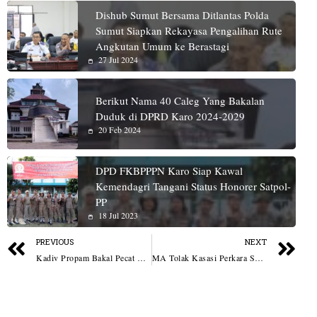
Dishub Sumut Bersama Ditlantas Polda
Sumut Siapkan Rekayasa Pengalihan Rute
Angkutan Umum ke Berastagi
27 Jul 2024
Berikut Nama 40 Caleg Yang Bakalan
Duduk di DPRD Karo 2024-2029
20 Feb 2024
DPD FKBPPPN Karo Siap Kawal
Kemendagri Tangani Status Honorer Satpol-
PP
18 Jul 2023
PREVIOUS
NEXT
Kadiv Propam Bakal Pecat Anggota Polri Terlibat Judi Online
MA Tolak Kasasi Perkara Satwa Eks Bupati Langkat