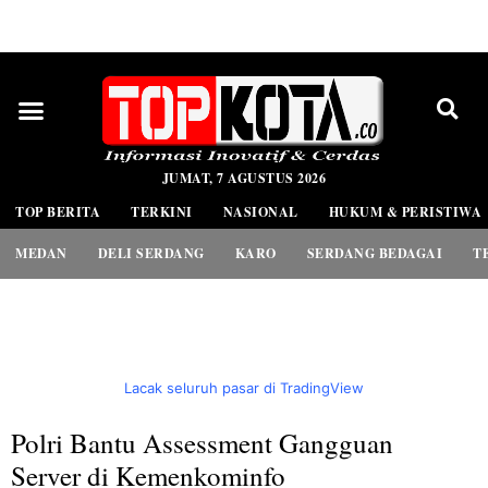
PEDOMAN MEDIA SIBER
JUMAT, 7 AGUSTUS 2026
TOP BERITA
TERKINI
NASIONAL
HUKUM & PERISTIWA
MEDAN
DELI SERDANG
KARO
SERDANG BEDAGAI
T
Lacak seluruh pasar di TradingView
Polri Bantu Assessment Gangguan
Server di Kemenkominfo