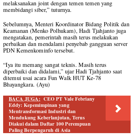
melaksanakan joint dengan temen temen yang
membidangi siber,” tuturnya.
Sebelumnya, Menteri Koordinator Bidang Politik dan
Keamanan (Menko Polhukam), Hadi Tjahjanto juga
mengatakan, pemerintah masih terus melakukan
perbaikan dan mendalami penyebab gangguan server
PDN Kemenkominfo tersebut.
“Iya itu memang sangat teknis. Masih terus
diperbaiki dan didalami,” ujar Hadi Tjahjanto saat
ditemui usai acara Fun Walk HUT Ke-78
Bhayangkara. (Ayu)
BACA JUGA:
CEO PT Vale Febriany
Eddy: Kepemimpinan yang
Mentransformasi Industri dan
Mendukung Keberlanjutan, Terus
Diakui dalam Daftar 100 Perempuan
Paling Berpengaruh di Asia