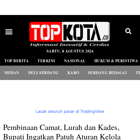
PEDOMAN MEDIA SIBER
SABTU, 8 AGUSTUS 2026
TOP BERITA
TERKINI
NASIONAL
HUKUM & PERISTIWA
MEDAN
DELI SERDANG
KARO
SERDANG BEDAGAI
T
Lacak seluruh pasar di TradingView
Pembinaan Camat, Lurah dan Kades,
Bupati Ingatkan Patuh Aturan Kelola