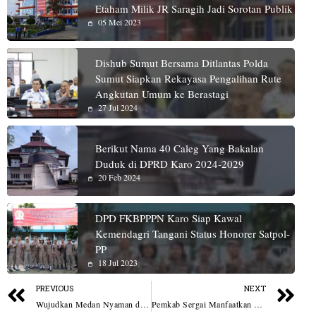
Etaham Milik JR Saragih Jadi Sorotan Publik
05 Mei 2023
Dishub Sumut Bersama Ditlantas Polda
Sumut Siapkan Rekayasa Pengalihan Rute
Angkutan Umum ke Berastagi
27 Jul 2024
Berikut Nama 40 Caleg Yang Bakalan
Duduk di DPRD Karo 2024-2029
20 Feb 2024
DPD FKBPPPN Karo Siap Kawal
Kemendagri Tangani Status Honorer Satpol-
PP
18 Jul 2023
PREVIOUS
NEXT
Wujudkan Medan Nyaman dan Aman, Dandim 0201/Medan Lepas Patroli Tim Anti Begal
Pemkab Sergai Manfaatkan PRSU 2026 Untuk Promosikan Potensi Daerah dan Dorong Investasi