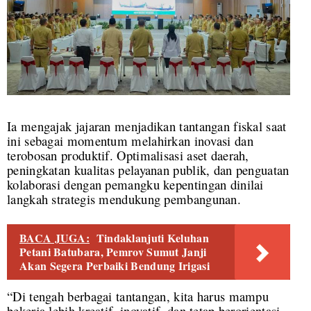
Ia mengajak jajaran menjadikan tantangan fiskal saat
ini sebagai momentum melahirkan inovasi dan
terobosan produktif. Optimalisasi aset daerah,
peningkatan kualitas pelayanan publik, dan penguatan
kolaborasi dengan pemangku kepentingan dinilai
langkah strategis mendukung pembangunan.
BACA JUGA:
Tindaklanjuti Keluhan
Petani Batubara, Pemrov Sumut Janji
Akan Segera Perbaiki Bendung Irigasi
“Di tengah berbagai tantangan, kita harus mampu
bekerja lebih kreatif, inovatif, dan tetap berorientasi