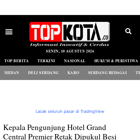
PEDOMAN MEDIA SIBER
SENIN, 10 AGUSTUS 2026
TOP BERITA
TERKINI
NASIONAL
HUKUM & PERISTIWA
MEDAN
DELI SERDANG
KARO
SERDANG BEDAGAI
T
Lacak seluruh pasar di TradingView
Kepala Pengunjung Hotel Grand
Central Premier Retak Dipukul Besi