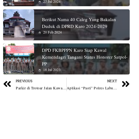
27 Jul 2024
Berikut Nama 40 Caleg Yang Bakalan
Duduk di DPRD Karo 2024-2029
20 Feb 2024
DPD FKBPPPN Karo Siap Kawal
Kemendagri Tangani Status Honorer Satpol-
PP
18 Jul 2023
PREVIOUS
NEXT
Parkir di Trotoar Jalan Kawasan Kesawan, Siap-Siap Ban Digembosi
Aplikasi “Pasti” Polres Labuhanbatu Berhasil Turunkan Angka Stunting