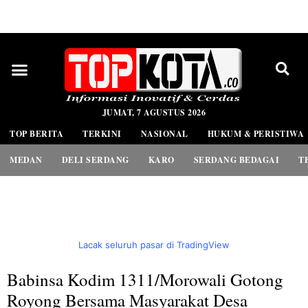
PEDOMAN MEDIA SIBER
JUMAT, 7 AGUSTUS 2026
TOP BERITA
TERKINI
NASIONAL
HUKUM & PERISTIWA
MEDAN
DELI SERDANG
KARO
SERDANG BEDAGAI
T
Lacak seluruh pasar di TradingView
Babinsa Kodim 1311/Morowali Gotong
Royong Bersama Masyarakat Desa