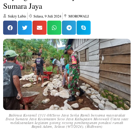
Sumara Jaya
Sukry Lubis
Selasa, 9 Juli 2024
MOROWALI
Babinsa Koramil 1311-08/Soyo Jaya Serka Ramli bersama masyarakat
Desa Sumara Jaya Kecamatan Soyo Jaya Kabupaten Morowali Utara saat
melaksanakan kegiatan gotong royong pembangunan pondasi rumah
Bapak Adam, Selasa (9/7/2024). (Ridhwan)