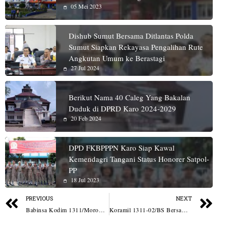
05 Mei 2023
Dishub Sumut Bersama Ditlantas Polda
Sumut Siapkan Rekayasa Pengalihan Rute
Angkutan Umum ke Berastagi
27 Jul 2024
Berikut Nama 40 Caleg Yang Bakalan
Duduk di DPRD Karo 2024-2029
20 Feb 2024
DPD FKBPPPN Karo Siap Kawal
Kemendagri Tangani Status Honorer Satpol-
PP
18 Jul 2023
PREVIOUS
NEXT
Babinsa Kodim 1311/Morowali Serka Rusidi: Tingkatkan Kerjasama dan Kekompakan Dengan Komsos di Wilayah Kepulauan Desa Masadian
Koramil 1311-02/BS Bersama Babinsa dan Masyarakat Mulai Pengukuran Pondasi Pembangunan RTLH di Desa Padabaho