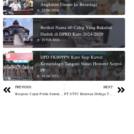
Angkutan Umum ke Berastagi
27 Jul 2024
Berikut Nama 40 Caleg Yang Bakalan
Duduk di DPRD Karo 2024-2029
20 Feb 2024
DPD FKBPPPN Karo Siap Kawal
Kemendagri Tangani Status Honorer Satpol-
PP
18 Jul 2023
PREVIOUS
NEXT
Respons Cepat Polda Sumut dan Tim Gabungan Tangani Dugaan Ancaman Bom di Pesawat Saudi Airlines
PT STTC Belawan Diduga Timbun Kawasan Paluh, Komisi XII DPR RI Minta KLH Segera Ambil Tindakan