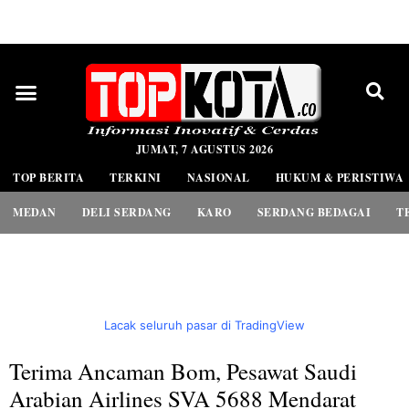
PEDOMAN MEDIA SIBER
JUMAT, 7 AGUSTUS 2026
TOP BERITA
TERKINI
NASIONAL
HUKUM & PERISTIWA
MEDAN
DELI SERDANG
KARO
SERDANG BEDAGAI
T
Lacak seluruh pasar di TradingView
Terima Ancaman Bom, Pesawat Saudi
Arabian Airlines SVA 5688 Mendarat