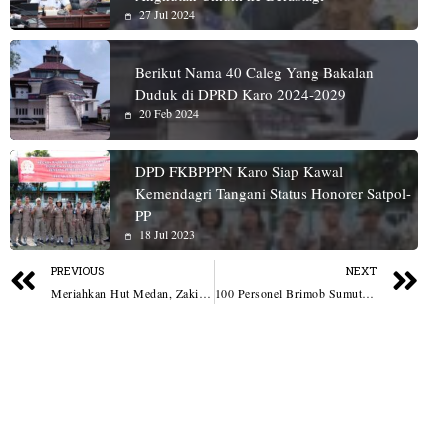
27 Jul 2024
Berikut Nama 40 Caleg Yang Bakalan
Duduk di DPRD Karo 2024-2029
20 Feb 2024
DPD FKBPPPN Karo Siap Kawal
Kemendagri Tangani Status Honorer Satpol-
PP
18 Jul 2023
PREVIOUS
NEXT
Meriahkan Hut Medan, Zakiyuddin Harahap Dukung Penuh Turnamen Padel Untuk Semua
100 Personel Brimob Sumut Siaga Semalaman, Jaga Kondusivitas Wilayah dan Respons Cepat Aduan Masyarakat