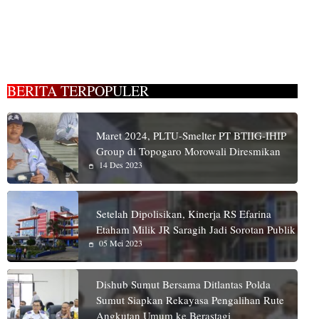
BERITA TERPOPULER
Maret 2024, PLTU-Smelter PT BTIIG-IHIP
Group di Topogaro Morowali Diresmikan
14 Des 2023
Setelah Dipolisikan, Kinerja RS Efarina
Etaham Milik JR Saragih Jadi Sorotan Publik
05 Mei 2023
Dishub Sumut Bersama Ditlantas Polda
Sumut Siapkan Rekayasa Pengalihan Rute
Angkutan Umum ke Berastagi