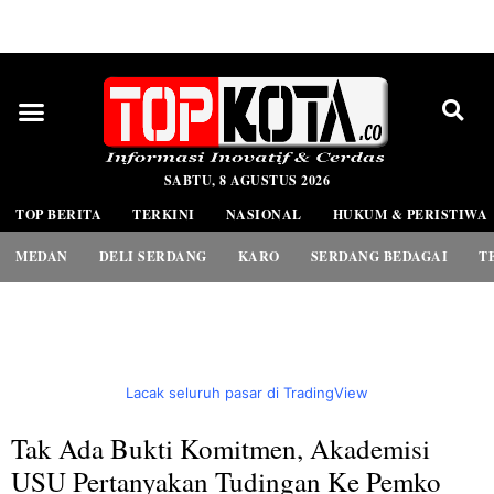
PEDOMAN MEDIA SIBER
SABTU, 8 AGUSTUS 2026
TOP BERITA
TERKINI
NASIONAL
HUKUM & PERISTIWA
MEDAN
DELI SERDANG
KARO
SERDANG BEDAGAI
T
Lacak seluruh pasar di TradingView
Tak Ada Bukti Komitmen, Akademisi
USU Pertanyakan Tudingan Ke Pemko