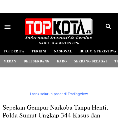
PEDOMAN MEDIA SIBER
SABTU, 8 AGUSTUS 2026
TOP BERITA
TERKINI
NASIONAL
HUKUM & PERISTIWA
MEDAN
DELI SERDANG
KARO
SERDANG BEDAGAI
T
Lacak seluruh pasar di TradingView
Sepekan Gempur Narkoba Tanpa Henti,
Polda Sumut Ungkap 344 Kasus dan