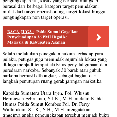
pengungkapan itu, kasus yang berhasil diungkap
berasal dari berbagai kategori target penindakan,
mulai dari target operasi orang, target lokasi hingga
pengungkapan non target operasi.
BACA JUGA:
Polda Sumut Gagalkan
Penyelundupan 36 PMI Ilegal ke
Malaysia di Kabupaten Asahan
Selain melakukan penegakan hukum terhadap para
pelaku, petugas juga menindak sejumlah lokasi yang
diduga menjadi tempat aktivitas penyalahgunaan dan
peredaran narkoba. Sebanyak 30 barak atau gubuk
narkoba berhasil dibongkar, sebagai bagian dari
langkah penutupan ruang gerak jaringan narkotika.
Kapolda Sumatera Utara Irjen. Pol. Whisnu
Hermawan Februanto, S.I.K., M.H. melalui Kabid
Humas Polda Sumut Kombes Pol. Dr. Ferry
Walintukan, S.I.K., S.H., M.H. mengatakan
tingginya angka pengungkapan tersebut menjadi bukti