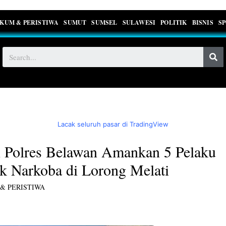
KUM & PERISTIWA
SUMUT
SUMSEL
SULAWESI
POLITIK
BISNIS
S
Lacak seluruh pasar di TradingView
 Polres Belawan Amankan 5 Pelaku
k Narkoba di Lorong Melati
& PERISTIWA