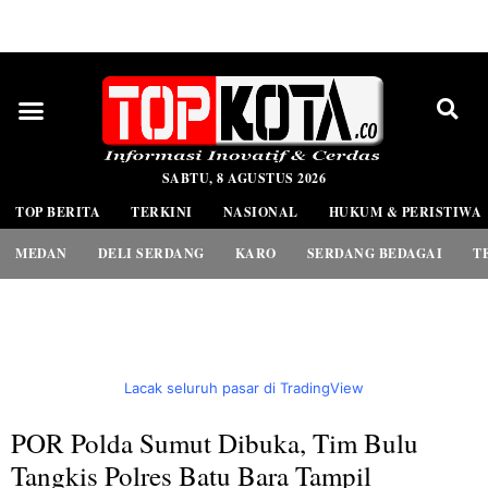
PEDOMAN MEDIA SIBER
SABTU, 8 AGUSTUS 2026
TOP BERITA
TERKINI
NASIONAL
HUKUM & PERISTIWA
MEDAN
DELI SERDANG
KARO
SERDANG BEDAGAI
T
Lacak seluruh pasar di TradingView
POR Polda Sumut Dibuka, Tim Bulu
Tangkis Polres Batu Bara Tampil