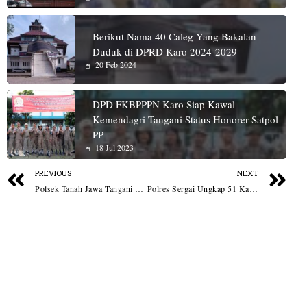
Berikut Nama 40 Caleg Yang Bakalan
Duduk di DPRD Karo 2024-2029
20 Feb 2024
DPD FKBPPPN Karo Siap Kawal
Kemendagri Tangani Status Honorer Satpol-
PP
18 Jul 2023
PREVIOUS
NEXT
Polsek Tanah Jawa Tangani Penemuan Jenazah di Hatonduhan
Polres Sergai Ungkap 51 Kasus Narkotika, 58 Tersangka Diamankan Dalam Operasi Antik Toba 2026