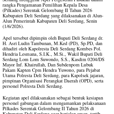
rangka Pengamanan Pemilihan Kepala Desa
(Pilkades) Serentak Gelombang II Tahun 2026
Kabupaten Deli Serdang yang dilaksanakan di Alun-
Alun Pemerintah Kabupaten Deli Serdang, Senin
(1/6/2026).
Apel tersebut dipimpin oleh Bupati Deli Serdang dr.
H. Asri Ludin Tambunan, M.Ked (PD), Sp.PD, dan
dihadiri oleh Kapolresta Deli Serdang Kombes Pol.
Hendria Lesmana, S.I.K., M.Si., Wakil Bupati Deli
Serdang Lom Lom Suwondo, S.S., Kasdim 0204/DS
Mayor Inf. Khairullah, Dan Subdenpom Lubuk
Pakam Kapten Cpm Hendra Yuwono, para Pejabat
Utama Polresta Deli Serdang, para Kapolsek jajaran,
pimpinan Organisasi Perangkat Daerah (OPD), serta
personel Polresta Deli Serdang.
Kegiatan apel dilaksanakan sebagai bentuk kesiapan
personel gabungan dalam mengamankan pelaksanaan
Pilkades Serentak Gelombang II Tahun 2026 di
Kabupaten Deli Serdang agar berjalan aman, tertib,