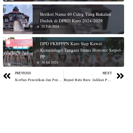
Berikut Nama 40 Caleg Yang Bakalan
Duduk di DPRD Karo 2024-2029
20 Feb 2024
DPD FKBPPPN Karo Siap Kawal
Kemendagri Tangani Status Honorer Satpol-
PP
18 Jul 2023
PREVIOUS
NEXT
Korban Penculikan dan Penganiayaan Telah Divisum, Danramil 0201-03/Medan Denai: “Sangat Prihatin Akan Hal Ini, Kita Kejar Secara Hukum”
Bupati Batu Bara: Jadikan Pancasila Ideologi Hidup Untuk Persatuan Bangsa