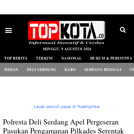
PEDOMAN MEDIA SIBER
MINGGU, 9 AGUSTUS 2026
TOP BERITA
TERKINI
NASIONAL
HUKUM & PERISTIWA
MEDAN
DELI SERDANG
KARO
SERDANG BEDAGAI
T
Lacak seluruh pasar di TradingView
Polresta Deli Serdang Apel Pergeseran
Pasukan Pengamanan Pilkades Serentak