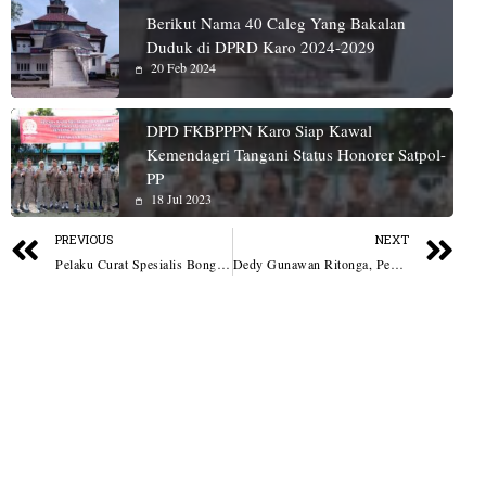
Berikut Nama 40 Caleg Yang Bakalan
Duduk di DPRD Karo 2024-2029
20 Feb 2024
DPD FKBPPPN Karo Siap Kawal
Kemendagri Tangani Status Honorer Satpol-
PP
18 Jul 2023
PREVIOUS
NEXT
Pelaku Curat Spesialis Bongkar Rumah Ditangkap Jatanras Polres Simalungun
Dedy Gunawan Ritonga, Pengusaha Muda dan Sukses di Bidang Kontraktor dan Suplirer