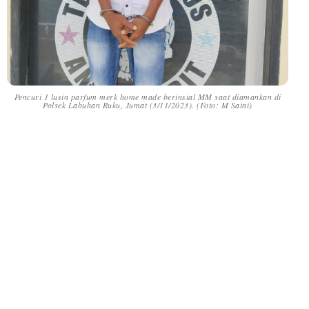
Pencuri 1 lusin parfum merk home made berinsial MM saat diamankan di
Polsek Labuhan Ruku, Jumat (3/11/2023). (Foto: M Saini)