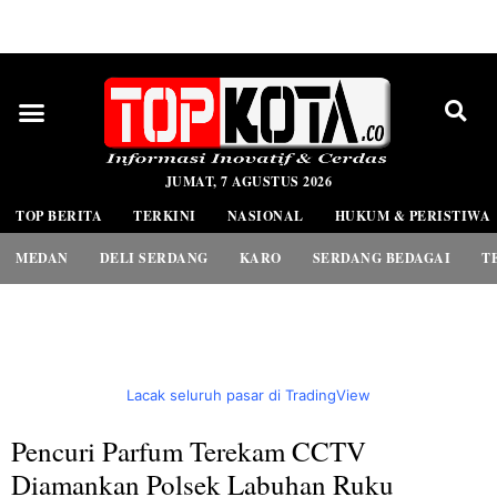
PEDOMAN MEDIA SIBER
JUMAT, 7 AGUSTUS 2026
TOP BERITA
TERKINI
NASIONAL
HUKUM & PERISTIWA
MEDAN
DELI SERDANG
KARO
SERDANG BEDAGAI
T
Lacak seluruh pasar di TradingView
Pencuri Parfum Terekam CCTV
Diamankan Polsek Labuhan Ruku