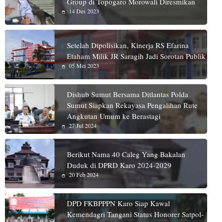
Group di Topogaro Morowali Diresmikan
14 Des 2023
Setelah Dipolisikan, Kinerja RS Efarina
Etaham Milik JR Saragih Jadi Sorotan Publik
05 Mei 2023
Dishub Sumut Bersama Ditlantas Polda
Sumut Siapkan Rekayasa Pengalihan Rute
Angkutan Umum ke Berastagi
27 Jul 2024
Berikut Nama 40 Caleg Yang Bakalan
Duduk di DPRD Karo 2024-2029
20 Feb 2024
DPD FKBPPPN Karo Siap Kawal
Kemendagri Tangani Status Honorer Satpol-