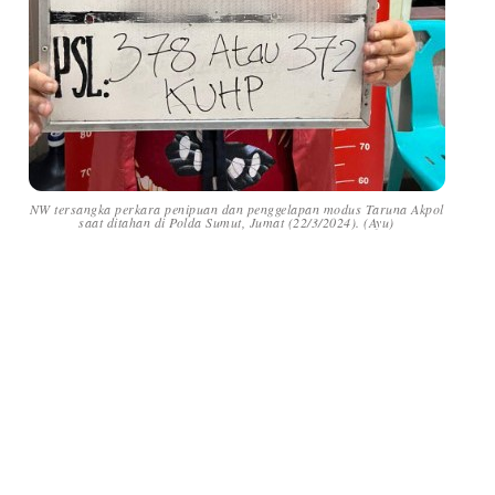
NW tersangka perkara penipuan dan penggelapan modus Taruna Akpol
saat ditahan di Polda Sumut, Jumat (22/3/2024). (Ayu)