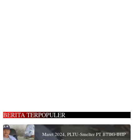
BERITA TERPOPULER
Maret 2024, PLTU-Smelter PT BTIIG-IHIP