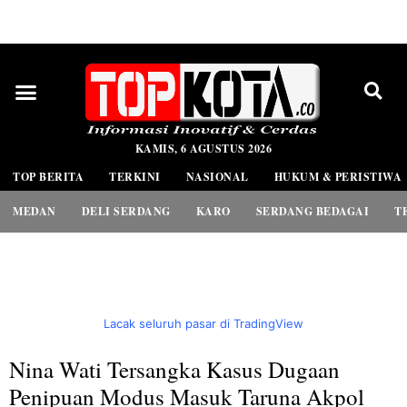
PEDOMAN MEDIA SIBER
KAMIS, 6 AGUSTUS 2026
TOP BERITA
TERKINI
NASIONAL
HUKUM & PERISTIWA
MEDAN
DELI SERDANG
KARO
SERDANG BEDAGAI
T
Lacak seluruh pasar di TradingView
Nina Wati Tersangka Kasus Dugaan
Penipuan Modus Masuk Taruna Akpol