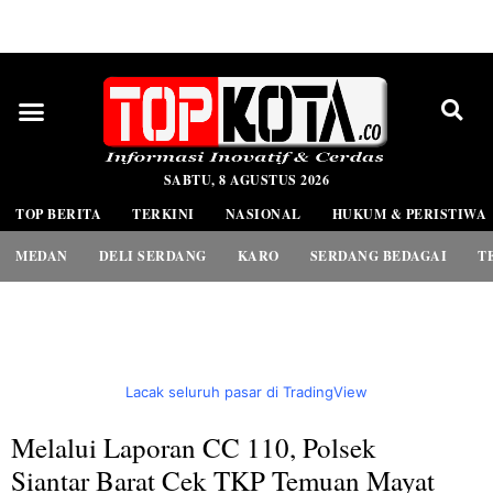
PEDOMAN MEDIA SIBER
SABTU, 8 AGUSTUS 2026
TOP BERITA
TERKINI
NASIONAL
HUKUM & PERISTIWA
MEDAN
DELI SERDANG
KARO
SERDANG BEDAGAI
T
Lacak seluruh pasar di TradingView
Melalui Laporan CC 110, Polsek
Siantar Barat Cek TKP Temuan Mayat