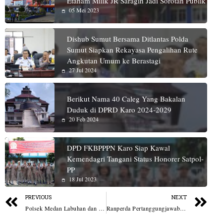
Etaham Milik JR Saragih Jadi Sorotan Publik
05 Mei 2023
Dishub Sumut Bersama Ditlantas Polda
Sumut Siapkan Rekayasa Pengalihan Rute
Angkutan Umum ke Berastagi
27 Jul 2024
Berikut Nama 40 Caleg Yang Bakalan
Duduk di DPRD Karo 2024-2029
20 Feb 2024
DPD FKBPPPN Karo Siap Kawal
Kemendagri Tangani Status Honorer Satpol-
PP
18 Jul 2023
PREVIOUS
NEXT
Polsek Medan Labuhan dan Tim Inafis Polres Pelabuhan Belawan Olah TKP Kecelakaan Kereta Api Yang Tewaskan Seorang Wanita
Ranperda Pertanggungjawaban Pelaksanaan APBD TA 2025 Disetujui, Wali Kota Medan Apresiasi Sinergitas Antara Legislatif dan Eksekutif