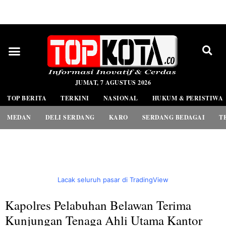
PEDOMAN MEDIA SIBER
JUMAT, 7 AGUSTUS 2026
TOP BERITA
TERKINI
NASIONAL
HUKUM & PERISTIWA
MEDAN
DELI SERDANG
KARO
SERDANG BEDAGAI
T
Lacak seluruh pasar di TradingView
Kapolres Pelabuhan Belawan Terima
Kunjungan Tenaga Ahli Utama Kantor