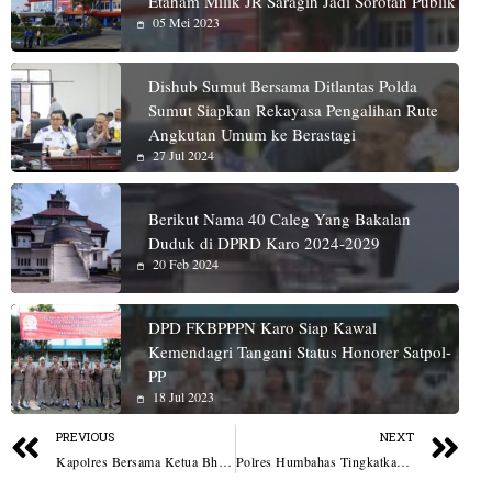
Etaham Milik JR Saragih Jadi Sorotan Publik
05 Mei 2023
Dishub Sumut Bersama Ditlantas Polda
Sumut Siapkan Rekayasa Pengalihan Rute
Angkutan Umum ke Berastagi
27 Jul 2024
Berikut Nama 40 Caleg Yang Bakalan
Duduk di DPRD Karo 2024-2029
20 Feb 2024
DPD FKBPPPN Karo Siap Kawal
Kemendagri Tangani Status Honorer Satpol-
PP
18 Jul 2023
PREVIOUS
NEXT
Kapolres Bersama Ketua Bhayangkari Pelabuhan Belawan Bantu Korban Puting Beliung
Polres Humbahas Tingkatkan Patroli Malam Antisipasi Gangguan Kamtibmas