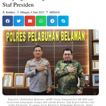
Staf Presiden
Redaksi
Minggu, 4 Juni 2023
MEDAN
Kapolres Pelabuhan Belawan AKBP Josua Tampubolon SH MH saat
menerima kunjungan tenaga ahli utama Kantor Staf Kepresidenan Ade
Irfan Pulungan, di ruang kerja Kapolres Pelabuhan Belawan, Sabtu