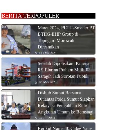
BERITA TERPOPULER
Maret 2024, PLTU-Smelter PT
BTIIG-IHIP Group di
Topogaro Morowali
Diresmikan
14 Des 2023
Setelah Dipolisikan, Kinerja
RS Efarina Etaham Milik JR
Saragih Jadi Sorotan Publik
05 Mei 2023
Dishub Sumut Bersama
Ditlantas Polda Sumut Siapkan
Rekayasa Pengalihan Rute
Angkutan Umum ke Berastagi
27 Jul 2024
Berikut Nama 40 Caleg Yang