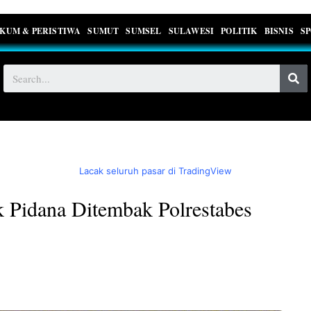
KUM & PERISTIWA
SUMUT
SUMSEL
SULAWESI
POLITIK
BISNIS
S
Lacak seluruh pasar di TradingView
k Pidana Ditembak Polrestabes