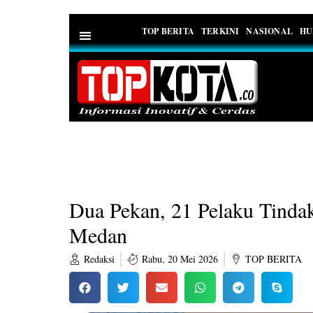
TOP BERITA
TERKINI
NASIONAL
HU
PEDOMAN MEDIA SIBER
Dua Pekan, 21 Pelaku Tinda
Medan
Redaksi
Rabu, 20 Mei 2026
TOP BERITA