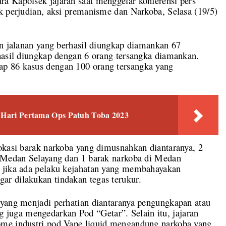
a Kapolsek jajaran saat menggelar konferensi pers
k perjudian, aksi premanisme dan Narkoba, Selasa (19/5)
an jalanan yang berhasil diungkap diamankan 67
hasil diungkap dengan 6 orang tersangka diamankan.
p 86 kasus dengan 100 orang tersangka yang
i Hari Pertama Ops Patuh Toba 2023
okasi barak narkoba yang dimusnahkan diantaranya, 2
i Medan Selayang dan 1 barak narkoba di Medan
n jika ada pelaku kejahatan yang membahayakan
r dilakukan tindakan tegas terukur.
 yang menjadi perhatian diantaranya pengungkapan atau
uga mengedarkan Pod “Getar”. Selain itu, jajaran
ome industri pod Vape liquid mengandung narkoba yang