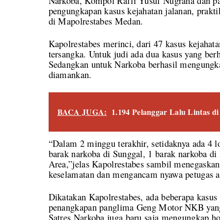
Narkoba, Kompol Rafli Yusuf Nugraha dan par
pengungkapan kasus kejahatan jalanan, prakti
di Mapolrestabes Medan.
Kapolrestabes merinci, dari 47 kasus kejahat
tersangka. Untuk judi ada dua kasus yang ber
Sedangkan untuk Narkoba berhasil mengungka
diamankan.
BACA JUGA:
1.194 Pelanggar Lalu Lintas d
“Dalam 2 minggu terakhir, setidaknya ada 4 l
barak narkoba di Sunggal, 1 barak narkoba d
Area,”jelas Kapolrestabes sambil menegaska
keselamatan dan mengancam nyawa petugas aga
Dikatakan Kapolrestabes, ada beberapa kasus
penangkapan panglima Geng Motor NKB yang j
Satres Narkoba juga baru saja mengungkap h