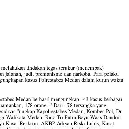
elakukan tindakan tegas terukur (menembak)
tan jalanan, judi, premanisme dan narkoba. Para pelaku
ngungkapan kasus Polrestabes Medan dalam kurun waktu
restabes Medan berhasil mengungkap 143 kasus berbagai
diamankan, 178 orang. ” Dari 178 tersangka yang
esidivis,”ungkap Kapolrestabes Medan, Kombes Pol, Dr
ngi Walikota Medan, Rico Tri Putra Bayu Waas Dandim
yo Kasat Reskrim, AKBP Adryan Riski Lubis, Kasat