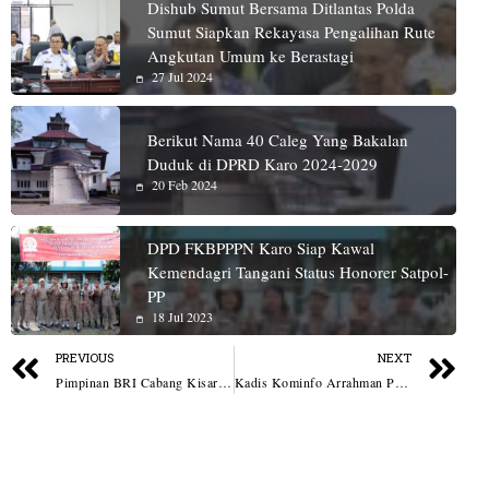
Dishub Sumut Bersama Ditlantas Polda
Sumut Siapkan Rekayasa Pengalihan Rute
Angkutan Umum ke Berastagi
27 Jul 2024
Berikut Nama 40 Caleg Yang Bakalan
Duduk di DPRD Karo 2024-2029
20 Feb 2024
DPD FKBPPPN Karo Siap Kawal
Kemendagri Tangani Status Honorer Satpol-
PP
18 Jul 2023
PREVIOUS
NEXT
Pimpinan BRI Cabang Kisaran Pastikan Isu Lembur Tidak Dibayar Hoax
Kadis Kominfo Arrahman Pane Hadiri Penetapan Ketua PWPM, Minta Segera Susun AD/ART