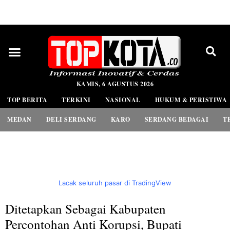
PEDOMAN MEDIA SIBER
KAMIS, 6 AGUSTUS 2026
TOP BERITA
TERKINI
NASIONAL
HUKUM & PERISTIWA
MEDAN
DELI SERDANG
KARO
SERDANG BEDAGAI
T
Lacak seluruh pasar di TradingView
Ditetapkan Sebagai Kabupaten
Percontohan Anti Korupsi, Bupati