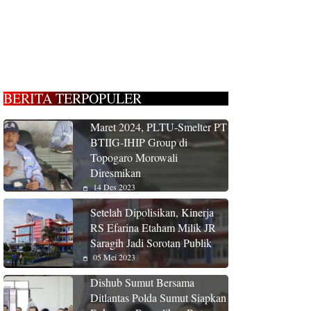
BERITA TERPOPULER
Maret 2024, PLTU-Smelter PT
BTIIG-IHIP Group di
Topogaro Morowali
Diresmikan
14 Des 2023
Setelah Dipolisikan, Kinerja
RS Efarina Etaham Milik JR
Saragih Jadi Sorotan Publik
05 Mei 2023
Dishub Sumut Bersama
Ditlantas Polda Sumut Siapkan