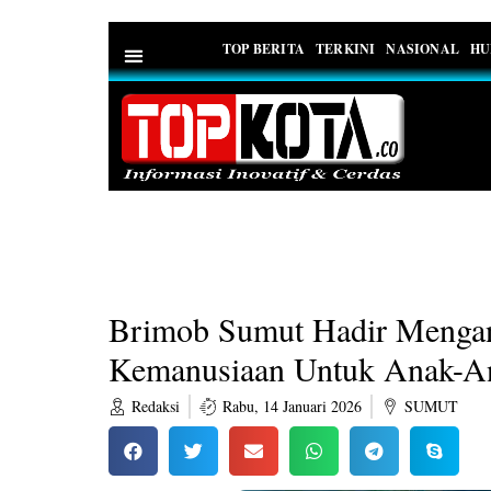
TOP BERITA
TERKINI
NASIONAL
HU
PEDOMAN MEDIA SIBER
Brimob Sumut Hadir Mengan
Kemanusiaan Untuk Anak-A
Redaksi
Rabu, 14 Januari 2026
SUMUT