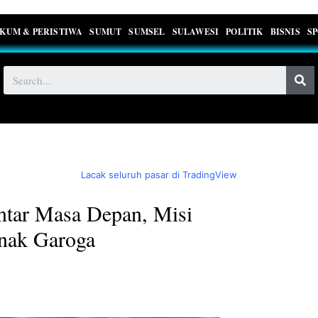
KUM & PERISTIWA
SUMUT
SUMSEL
SULAWESI
POLITIK
BISNIS
S
Lacak seluruh pasar di TradingView
tar Masa Depan, Misi
nak Garoga