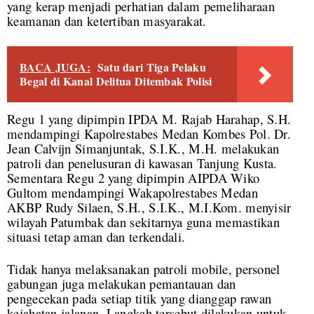
yang kerap menjadi perhatian dalam pemeliharaan
keamanan dan ketertiban masyarakat.
BACA JUGA:
Satu dari Tiga Pelaku
Begal di Kanal Delitua Ditembak Polisi
Regu 1 yang dipimpin IPDA M. Rajab Harahap, S.H.
mendampingi Kapolrestabes Medan Kombes Pol. Dr.
Jean Calvijn Simanjuntak, S.I.K., M.H. melakukan
patroli dan penelusuran di kawasan Tanjung Kusta.
Sementara Regu 2 yang dipimpin AIPDA Wiko
Gultom mendampingi Wakapolrestabes Medan
AKBP Rudy Silaen, S.H., S.I.K., M.I.Kom. menyisir
wilayah Patumbak dan sekitarnya guna memastikan
situasi tetap aman dan terkendali.
Tidak hanya melaksanakan patroli mobile, personel
gabungan juga melakukan pemantauan dan
pengecekan pada setiap titik yang dianggap rawan
kejahatan jalanan. Langkah tersebut dilakukan untuk