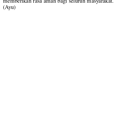
memberikan rasa aman bagi seluruh masyarakat.
(Ayu)