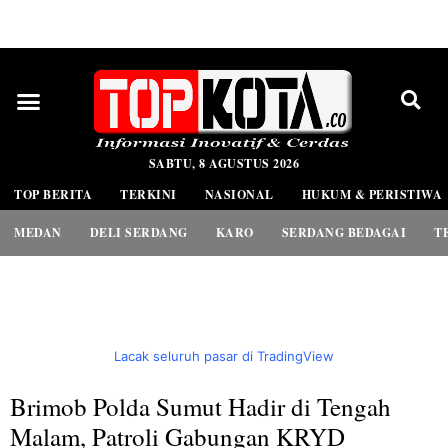
PEDOMAN MEDIA SIBER
SABTU, 8 AGUSTUS 2026
TOP BERITA
TERKINI
NASIONAL
HUKUM & PERISTIWA
MEDAN
DELI SERDANG
KARO
SERDANG BEDAGAI
T
Lacak seluruh pasar di TradingView
Brimob Polda Sumut Hadir di Tengah
Malam, Patroli Gabungan KRYD