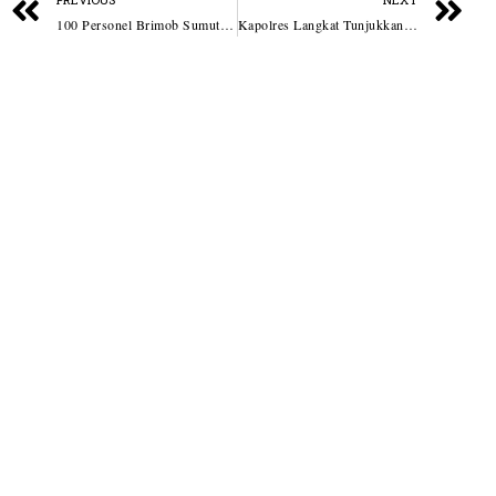
100 Personel Brimob Sumut Siaga Semalaman, Jaga Kondusivitas Wilayah dan Respons Cepat Aduan Masyarakat
Kapolres Langkat Tunjukkan Kepedulian terhadap Lansia di Secanggang, Humanisme Polri Hadir di Tengah Masyarakat