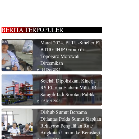
BERITA TERPOPULER
Maret 2024, PLTU-Smelter PT
BTIIG-IHIP Group di
Topogaro Morowali
Diresmikan
14 Des 2023
Setelah Dipolisikan, Kinerja
RS Efarina Etaham Milik JR
Saragih Jadi Sorotan Publik
05 Mei 2023
Dishub Sumut Bersama
Ditlantas Polda Sumut Siapkan
Rekayasa Pengalihan Rute
Angkutan Umum ke Berastagi
27 Jul 2024