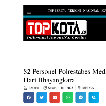
TOP BERITA
TERKINI
NASIONAL
HU
PEDOMAN MEDIA SIBER
82 Personel Polrestabes Me
Hari Bhayangkara
Redaksi
Selasa, 1 Juli 2025
MEDAN