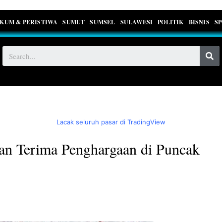
KUM & PERISTIWA
SUMUT
SUMSEL
SULAWESI
POLITIK
BISNIS
S
Lacak seluruh pasar di TradingView
dan Terima Penghargaan di Puncak