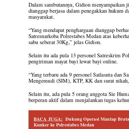
Dalam sambutannya, Gidion menyampaikan jik
dianggap berjasa dalam penegakkan hukum da
masyarakat.
“Yang mendapat penghargaan dianggap berhasi
Satresnarkoba Polrestabes Medan atas keberha
sabu seberat 30Kg,” jelas Gidion.
Selain itu ada pula 13 personel Satreskrim 
pengiriman mayat bayi lewat bayi online.
“Yang terbaru ada 9 personel Satlasnta dan S
Mengemudi (SIM), KTP, KK dan surat nikah,”
Selain itu, ada pula 5 orang anggota Sie Hum
berperan aktif dalam menjalankan tugas kehu
BACA JUGA:
Dukung Operasi Mantap Brata 2
Kunker ke Polrestabes Medan