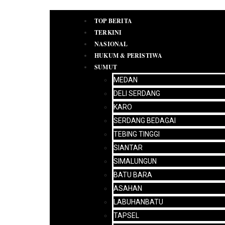
TOP BERITA
TERKINI
NASIONAL
HUKUM & PERISTIWA
SUMUT
PEDOMAN
MEDAN
MEDIA
DELI SERDANG
SIBER
IKLAN
KARO
REDAKSI
SERDANG BEDAGAI
TEBING TINGGI
SIANTAR
SIMALUNGUN
BATU BARA
ASAHAN
LABUHANBATU
TAPSEL