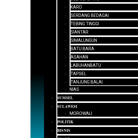
KARO
SERDANG BEDAGAI
TEBING TINGGI
SIANTAR
SIMALUNGUN
BATU BARA
ASAHAN
LABUHANBATU
TAPSEL
TANJUNG BALAI
NIAS
SUMSEL
SULAWESI
MOROWALI
POLITIK
BISNIS