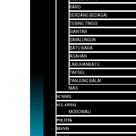
KARO
SERDANG BEDAGAI
TEBING TINGGI
SIANTAR
SIMALUNGUN
BATU BARA
ASAHAN
LABUHANBATU
TAPSEL
TANJUNG BALAI
NIAS
SUMSEL
SULAWESI
MOROWALI
POLITIK
BISNIS