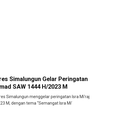
res Simalungun Gelar Peringatan
ammad SAW 1444 H/2023 M
s Simalungun menggelar peringatan Isra Mi’raj
 M, dengan tema “Semangat Isra Mi’