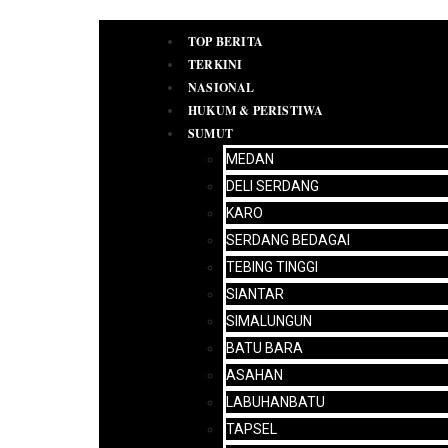
TOP BERITA
TERKINI
NASIONAL
HUKUM & PERISTIWA
SUMUT
PEDOMAN
MEDAN
MEDIA
DELI SERDANG
SIBER
IKLAN
KARO
REDAKSI
SERDANG BEDAGAI
TEBING TINGGI
SIANTAR
SIMALUNGUN
BATU BARA
ASAHAN
LABUHANBATU
TAPSEL