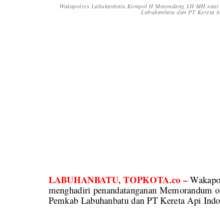
Wakapolres Labuhanbatu Kompol H Matondang SH MH saat m
Labuhanbatu dan PT Kereta Ap
LABUHANBATU, TOPKOTA.co –
Wakapo
menghadiri penandatanganan Memorandum of 
Pemkab Labuhanbatu dan PT Kereta Api Indo