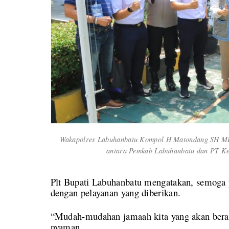
Wakapolres Labuhanbatu Kompol H Matondang SH MH 
antara Pemkab Labuhanbatu dan PT Ker
Plt Bupati Labuhanbatu mengatakan, semoga p
dengan pelayanan yang diberikan.
“Mudah-mudahan jamaah kita yang akan beran
nyaman.