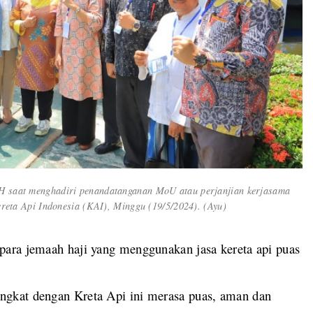
saat menghadiri penandatanganan MoU atau perjanjian kerjasama
eta Api Indonesia (KAI), Minggu (19/5/2024). (Ayu)
ara jemaah haji yang menggunakan jasa kereta api puas
gkat dengan Kreta Api ini merasa puas, aman dan