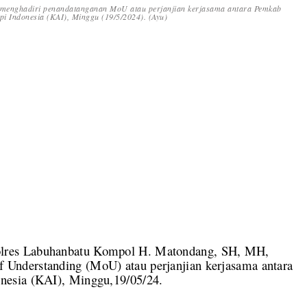
enghadiri penandatanganan MoU atau perjanjian kerjasama antara Pemkab
i Indonesia (KAI), Minggu (19/5/2024). (Ayu)
lres Labuhanbatu Kompol H. Matondang, SH, MH,
Understanding (MoU) atau perjanjian kerjasama antara
nesia (KAI), Minggu,19/05/24.