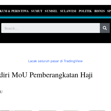
KUM & PERISTIWA
SUMUT
SUMSEL
SULAWESI
POLITIK
BISNIS
S
Lacak seluruh pasar di TradingView
diri MoU Pemberangkatan Haji
TU