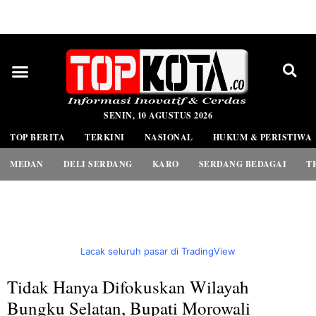
PEDOMAN MEDIA SIBER
SENIN, 10 AGUSTUS 2026
TOP BERITA
TERKINI
NASIONAL
HUKUM & PERISTIWA
MEDAN
DELI SERDANG
KARO
SERDANG BEDAGAI
T
Lacak seluruh pasar di TradingView
Tidak Hanya Difokuskan Wilayah
Bungku Selatan, Bupati Morowali