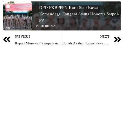
DPD FKBPPPN Karo Siap Kawal
Kemendagri Tangani Status Honorer Satpol-
PP
18 Jul 2023
PREVIOUS
NEXT
Bupati Morowali Sampaikan Komitmen Pemerintah Daerah, Wujudkan Listrik 24 Jam di Bungku Selatan
Bupati Asahan Lepas Pawai Takbir Perayaan Idul Adha 1447 H