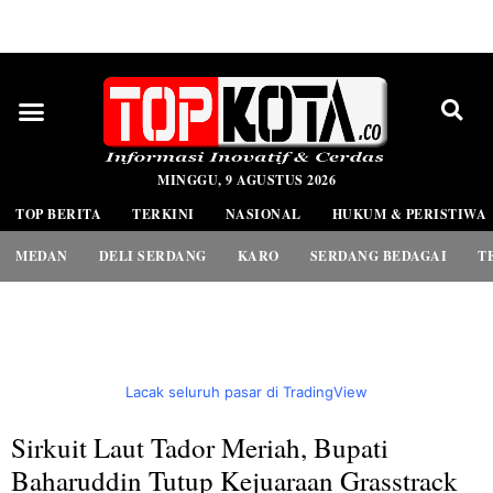
PEDOMAN MEDIA SIBER
MINGGU, 9 AGUSTUS 2026
TOP BERITA
TERKINI
NASIONAL
HUKUM & PERISTIWA
MEDAN
DELI SERDANG
KARO
SERDANG BEDAGAI
T
Lacak seluruh pasar di TradingView
Sirkuit Laut Tador Meriah, Bupati
Baharuddin Tutup Kejuaraan Grasstrack