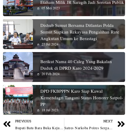
Etaham Milik JR Saragih Jadi Sorotan Publik
05 Mei 2023
Dishub Sumut Bersama Ditlantas Polda
Sumut Siapkan Rekayasa Pengalihan Rute
Angkutan Umum ke Berastagi
27 Jul 2024
Berikut Nama 40 Caleg Yang Bakalan
Duduk di DPRD Karo 2024-2029
20 Feb 2024
DPD FKBPPPN Karo Siap Kawal
Kemendagri Tangani Status Honorer Satpol-
PP
18 Jul 2023
PREVIOUS
NEXT
Bupati Batu Bara Buka Kejuaraan Grasstrack, Ajak Pemuda Salurkan Adrenalin Positif
Satres Narkoba Polres Sergai Tangkap Pengedar Sabu di Teluk Mengkudu