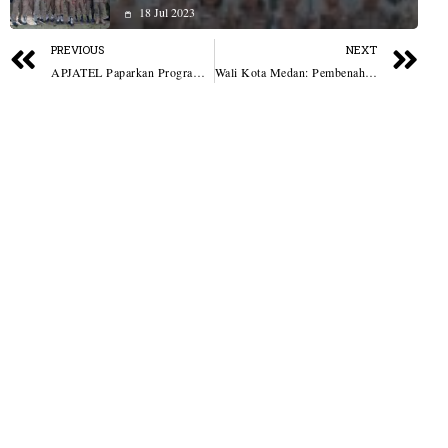
18 Jul 2023
PREVIOUS
NEXT
APJATEL Paparkan Program Kampung Internet, Dukung Perluasan Akses Broadband di Sergai
Wali Kota Medan: Pembenahan Belawan Tak Bisa Parsial, Legalitas Lahan Hingga Rob Harus Dituntaskan