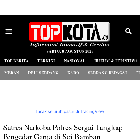
PEDOMAN MEDIA SIBER
SABTU, 8 AGUSTUS 2026
TOP BERITA
TERKINI
NASIONAL
HUKUM & PERISTIWA
MEDAN
DELI SERDANG
KARO
SERDANG BEDAGAI
T
Lacak seluruh pasar di TradingView
Satres Narkoba Polres Sergai Tangkap
Pengedar Ganja di Sei Bamban