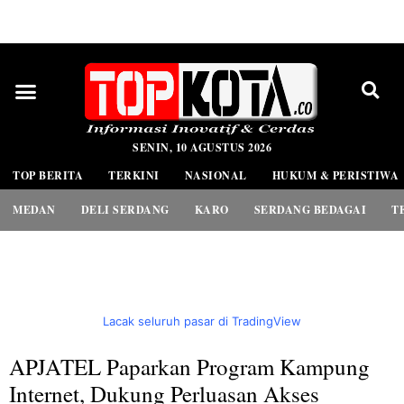
PEDOMAN MEDIA SIBER
SENIN, 10 AGUSTUS 2026
TOP BERITA
TERKINI
NASIONAL
HUKUM & PERISTIWA
MEDAN
DELI SERDANG
KARO
SERDANG BEDAGAI
T
Lacak seluruh pasar di TradingView
APJATEL Paparkan Program Kampung
Internet, Dukung Perluasan Akses