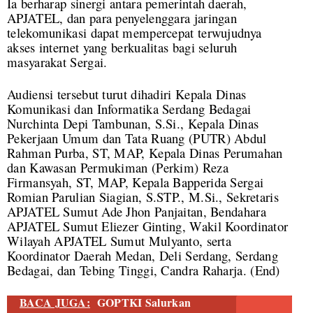
Ia berharap sinergi antara pemerintah daerah,
APJATEL, dan para penyelenggara jaringan
telekomunikasi dapat mempercepat terwujudnya
akses internet yang berkualitas bagi seluruh
masyarakat Sergai.
Audiensi tersebut turut dihadiri Kepala Dinas
Komunikasi dan Informatika Serdang Bedagai
Nurchinta Depi Tambunan, S.Si., Kepala Dinas
Pekerjaan Umum dan Tata Ruang (PUTR) Abdul
Rahman Purba, ST, MAP, Kepala Dinas Perumahan
dan Kawasan Permukiman (Perkim) Reza
Firmansyah, ST, MAP, Kepala Bapperida Sergai
Romian Parulian Siagian, S.STP., M.Si., Sekretaris
APJATEL Sumut Ade Jhon Panjaitan, Bendahara
APJATEL Sumut Eliezer Ginting, Wakil Koordinator
Wilayah APJATEL Sumut Mulyanto, serta
Koordinator Daerah Medan, Deli Serdang, Serdang
Bedagai, dan Tebing Tinggi, Candra Raharja.
(End)
BACA JUGA:
GOPTKI Salurkan