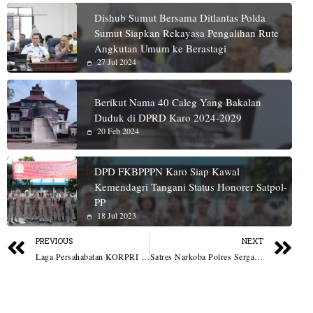
Dishub Sumut Bersama Ditlantas Polda
Sumut Siapkan Rekayasa Pengalihan Rute
Angkutan Umum ke Berastagi
27 Jul 2024
Berikut Nama 40 Caleg Yang Bakalan
Duduk di DPRD Karo 2024-2029
20 Feb 2024
DPD FKBPPPN Karo Siap Kawal
Kemendagri Tangani Status Honorer Satpol-
PP
18 Jul 2023
PREVIOUS
NEXT
Laga Persahabatan KORPRI Dambaan VS Adolina FC Perkuat Sinergi dan Sportivitas
Satres Narkoba Polres Sergai Tangkap Pengedar Ganja di Sei Bamban