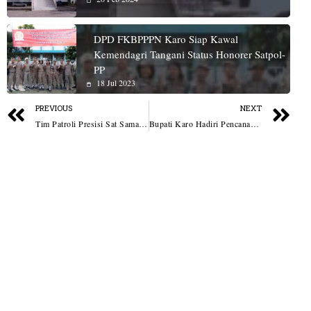
DPD FKBPPPN Karo Siap Kawal
Kemendagri Tangani Status Honorer Satpol-
PP
18 Jul 2023
PREVIOUS
NEXT
Tim Patroli Presisi Sat Samapta Polrestabes Medan Ringkus Pencuri Besi Tiang PLN
Bupati Karo Hadiri Pencanangan Sasaran Pelayanan GBKP Tahun 2023