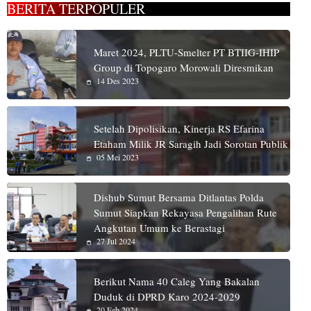
BERITA TERPOPULER
Maret 2024, PLTU-Smelter PT BTIIG-IHIP
Group di Topogaro Morowali Diresmikan
14 Des 2023
Setelah Dipolisikan, Kinerja RS Efarina
Etaham Milik JR Saragih Jadi Sorotan Publik
05 Mei 2023
Dishub Sumut Bersama Ditlantas Polda
Sumut Siapkan Rekayasa Pengalihan Rute
Angkutan Umum ke Berastagi
27 Jul 2024
Berikut Nama 40 Caleg Yang Bakalan
Duduk di DPRD Karo 2024-2029
20 Feb 2024