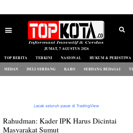
PEDOMAN MEDIA SIBER
JUMAT, 7 AGUSTUS 2026
TOP BERITA
TERKINI
NASIONAL
HUKUM & PERISTIWA
MEDAN
DELI SERDANG
KARO
SERDANG BEDAGAI
T
Lacak seluruh pasar di TradingView
Rahudman: Kader IPK Harus Dicintai
Masyarakat Sumut