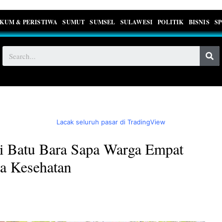
KUM & PERISTIWA
SUMUT
SUMSEL
SULAWESI
POLITIK
BISNIS
S
Lacak seluruh pasar di TradingView
Batu Bara Sapa Warga Empat
a Kesehatan