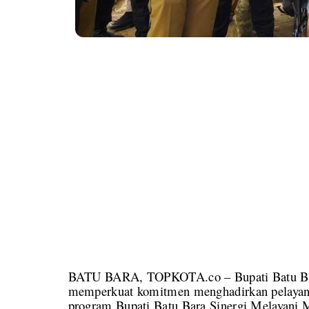
BATU BARA, TOPKOTA.co – Bupati Batu Bara 
memperkuat komitmen menghadirkan pelayanan
program Bupati Batu Bara Sinergi Melayan