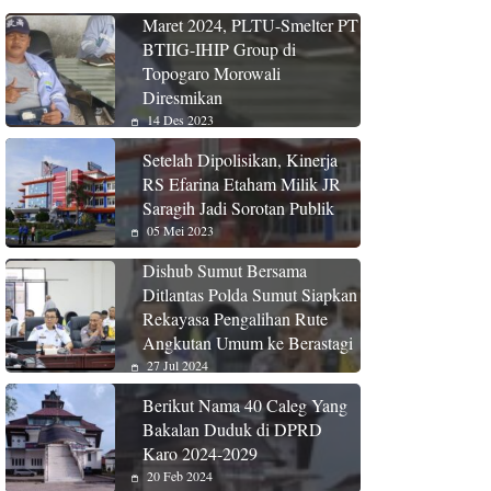
Maret 2024, PLTU-Smelter PT
BTIIG-IHIP Group di
Topogaro Morowali
Diresmikan
14 Des 2023
Setelah Dipolisikan, Kinerja
RS Efarina Etaham Milik JR
Saragih Jadi Sorotan Publik
05 Mei 2023
Dishub Sumut Bersama
Ditlantas Polda Sumut Siapkan
Rekayasa Pengalihan Rute
Angkutan Umum ke Berastagi
27 Jul 2024
Berikut Nama 40 Caleg Yang
Bakalan Duduk di DPRD
Karo 2024-2029
20 Feb 2024