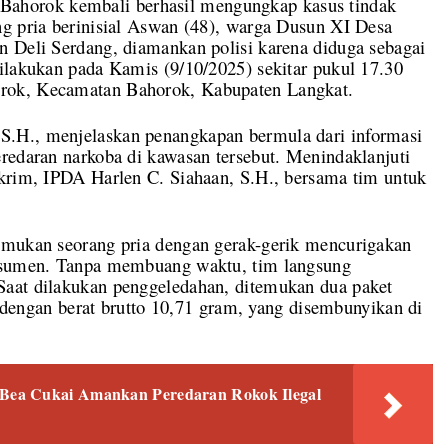
horok kembali berhasil mengungkap kasus tindak
ng pria berinisial Aswan (48), warga Dusun XI Desa
n Deli Serdang, diamankan polisi karena diduga sebagai
ilakukan pada Kamis (9/10/2025) sekitar pukul 17.30
rok, Kecamatan Bahorok, Kabupaten Langkat.
.H., menjelaskan penangkapan bermula dari informasi
redaran narkoba di kawasan tersebut. Menindaklanjuti
skrim, IPDA Harlen C. Siahaan, S.H., bersama tim untuk
emukan seorang pria dengan gerak-gerik mencurigakan
onsumen. Tanpa membuang waktu, tim langsung
Saat dilakukan penggeledahan, ditemukan dua paket
bu dengan berat brutto 10,71 gram, yang disembunyikan di
Bea Cukai Amankan Peredaran Rokok Ilegal