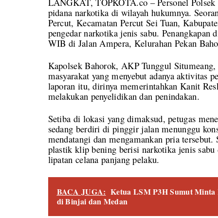
LANGKAT, TOPKOTA.co – Personel Polsek Ba
pidana narkotika di wilayah hukumnya. Seora
Percut, Kecamatan Percut Sei Tuan, Kabupate
pengedar narkotika jenis sabu. Penangkapan d
WIB di Jalan Ampera, Kelurahan Pekan Baho
Kapolsek Bahorok, AKP Tunggul Situmeang, S
masyarakat yang menyebut adanya aktivitas pe
laporan itu, dirinya memerintahkan Kanit Re
melakukan penyelidikan dan penindakan.
Setiba di lokasi yang dimaksud, petugas men
sedang berdiri di pinggir jalan menunggu k
mendatangi dan mengamankan pria tersebut. 
plastik klip bening berisi narkotika jenis sa
lipatan celana panjang pelaku.
BACA JUGA:
Ketua LSM P3H Sumut Minta 
di Binjai dan Medan