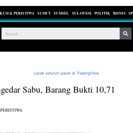
KUM & PERISTIWA
SUMUT
SUMSEL
SULAWESI
POLITIK
BISNIS
S
Lacak seluruh pasar di TradingView
gedar Sabu, Barang Bukti 10,71
PERISTIWA