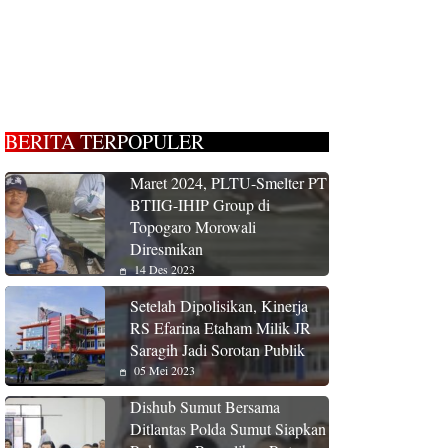
BERITA TERPOPULER
Maret 2024, PLTU-Smelter PT
BTIIG-IHIP Group di
Topogaro Morowali
Diresmikan
14 Des 2023
Setelah Dipolisikan, Kinerja
RS Efarina Etaham Milik JR
Saragih Jadi Sorotan Publik
05 Mei 2023
Dishub Sumut Bersama
Ditlantas Polda Sumut Siapkan