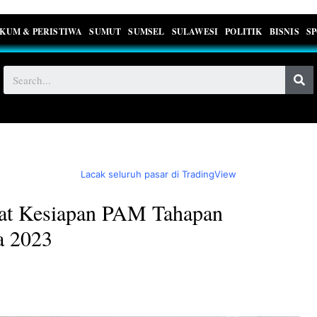
KUM & PERISTIWA
SUMUT
SUMSEL
SULAWESI
POLITIK
BISNIS
S
Lacak seluruh pasar di TradingView
pat Kesiapan PAM Tahapan
a 2023