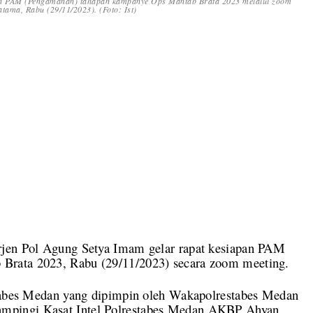
apan PAM (Pengamanan) tahapan kampanye Ops Mantab Brata 2023 melalui zoom
atama, Rabu (29/11/2023). (Foto: Ist)
jen Pol Agung Setya Imam gelar rapat kesiapan PAM
Brata 2023, Rabu (29/11/2023) secara zoom meeting.
stabes Medan yang dipimpin oleh Wakapolrestabes Medan
mpingi Kasat Intel Polrestabes Medan AKBP Ahyan