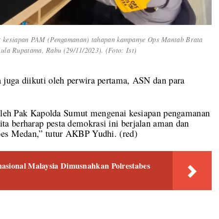
pat kesiapan PAM (Pengamanan) tahapan kampanye Ops Mantab Brata
Aula Rupatama, Rabu (29/11/2023). (Foto: Ist)
juga diikuti oleh perwira pertama, ASN dan para
n oleh Pak Kapolda Sumut mengenai kesiapan pengamanan
a berharap pesta demokrasi ini berjalan aman dan
bes Medan,” tutur AKBP Yudhi. (red)
nasional Malaysia Dimusnahkan Polrestabes