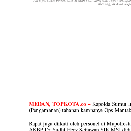
Para personel Polrestabes Medan saat mengikuti rapat kesi
meeting, di Aula Rup
MEDAN, TOPKOTA.co –
Kapolda Sumut Ir
(Pengamanan) tahapan kampanye Ops Mantab 
Rapat juga diikuti oleh personel di Mapolre
AKBP Dr Yudhi Hery Setiawan SIK MSI dida