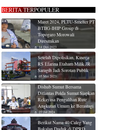
BERITA TERPOPULER
Maret 2024, PLTU-Smelter PT
BTIIG-IHIP Group di
Topogaro Morowali
Diresmikan
14 Des 2023
Setelah Dipolisikan, Kinerja
RS Efarina Etaham Milik JR
Saragih Jadi Sorotan Publik
05 Mei 2023
Dishub Sumut Bersama
Ditlantas Polda Sumut Siapkan
Rekayasa Pengalihan Rute
Angkutan Umum ke Berastagi
27 Jul 2024
Berikut Nama 40 Caleg Yang
Bakalan Duduk di DPRD