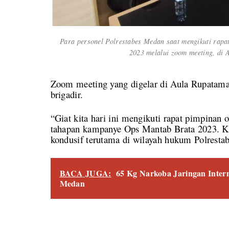
Para personel Polrestabes Medan saat mengikuti ra
2023 melalui zoom meeting, di 
Zoom meeting yang digelar di Aula Rupatama 
brigadir.
“Giat kita hari ini mengikuti rapat pimpina
tahapan kampanye Ops Mantab Brata 2023. Kit
kondusif terutama di wilayah hukum Polresta
BACA JUGA:
65 Kg Narkoba Jaringan Inter
Medan