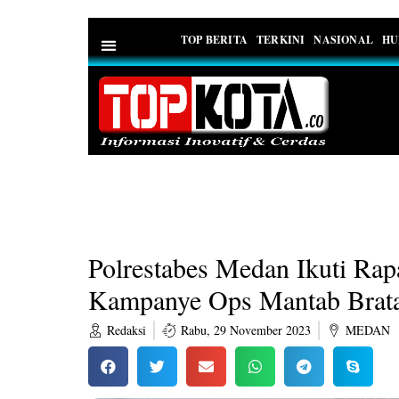
TOP BERITA
TERKINI
NASIONAL
HU
PEDOMAN MEDIA SIBER
Polrestabes Medan Ikuti Ra
Kampanye Ops Mantab Brat
Redaksi
Rabu, 29 November 2023
MEDAN