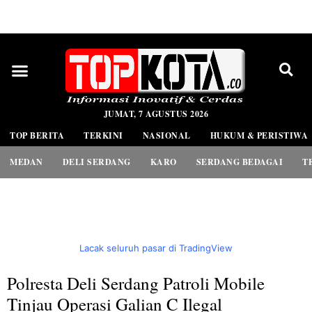
PEDOMAN MEDIA SIBER
JUMAT, 7 AGUSTUS 2026
TOP BERITA
TERKINI
NASIONAL
HUKUM & PERISTIWA
MEDAN
DELI SERDANG
KARO
SERDANG BEDAGAI
T
Lacak seluruh pasar di TradingView
Polresta Deli Serdang Patroli Mobile
Tinjau Operasi Galian C Ilegal