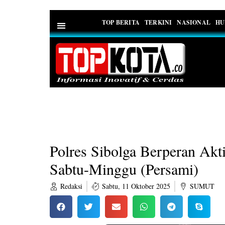
TOP BERITA
TERKINI
NASIONAL
HU
PEDOMAN MEDIA SIBER
Polres Sibolga Berperan Akti
Sabtu-Minggu (Persami)
Redaksi
Sabtu, 11 Oktober 2025
SUMUT