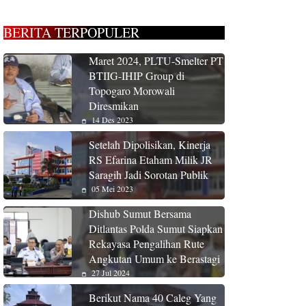
BERITA TERPOPULER
Maret 2024, PLTU-Smelter PT
BTIIG-IHIP Group di
Topogaro Morowali
Diresmikan
14 Des 2023
Setelah Dipolisikan, Kinerja
RS Efarina Etaham Milik JR
Saragih Jadi Sorotan Publik
05 Mei 2023
Dishub Sumut Bersama
Ditlantas Polda Sumut Siapkan
Rekayasa Pengalihan Rute
Angkutan Umum ke Berastagi
27 Jul 2024
Berikut Nama 40 Caleg Yang