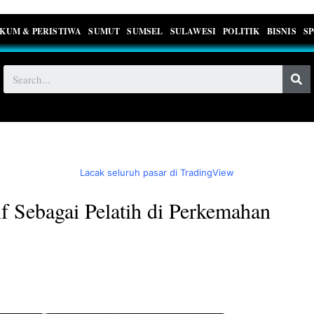
KUM & PERISTIWA
SUMUT
SUMSEL
SULAWESI
POLITIK
BISNIS
S
Lacak seluruh pasar di TradingView
f Sebagai Pelatih di Perkemahan