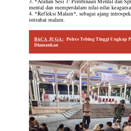
3. *Arahan Sesi 3: Pembinaan Mental dan Spi
mental dan memperdalam nilai-nilai keagama
4. *Refleksi Malam*, sebagai ajang introspek
istirahat malam.
BACA JUGA:
Polres Tebing Tinggi Ungkap 
Diamankan