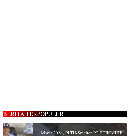
BERITA TERPOPULER
Maret 2024, PLTU-Smelter PT BTIIG-IHIP