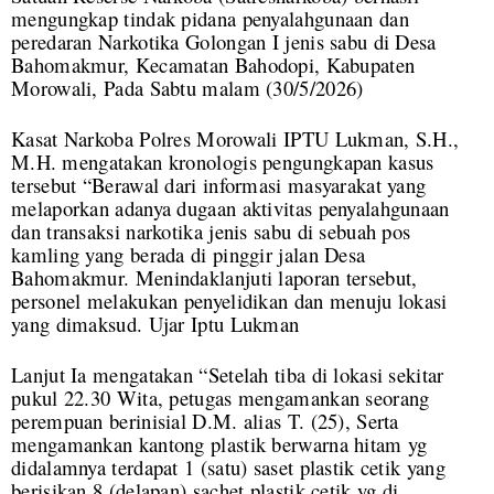
mengungkap tindak pidana penyalahgunaan dan
peredaran Narkotika Golongan I jenis sabu di Desa
Bahomakmur, Kecamatan Bahodopi, Kabupaten
Morowali, Pada Sabtu malam (30/5/2026)
Kasat Narkoba Polres Morowali IPTU Lukman, S.H.,
M.H. mengatakan kronologis pengungkapan kasus
tersebut “Berawal dari informasi masyarakat yang
melaporkan adanya dugaan aktivitas penyalahgunaan
dan transaksi narkotika jenis sabu di sebuah pos
kamling yang berada di pinggir jalan Desa
Bahomakmur. Menindaklanjuti laporan tersebut,
personel melakukan penyelidikan dan menuju lokasi
yang dimaksud. Ujar Iptu Lukman
Lanjut Ia mengatakan “Setelah tiba di lokasi sekitar
pukul 22.30 Wita, petugas mengamankan seorang
perempuan berinisial D.M. alias T. (25), Serta
mengamankan kantong plastik berwarna hitam yg
didalamnya terdapat 1 (satu) saset plastik cetik yang
berisikan 8 (delapan) sachet plastik cetik yg di