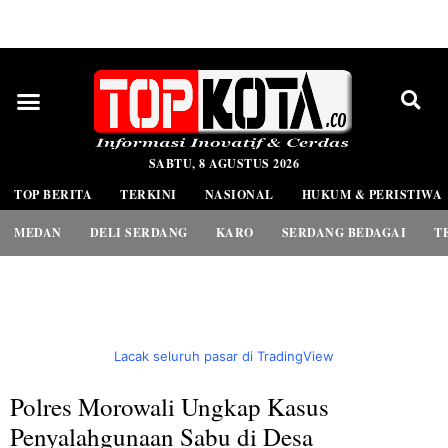
PEDOMAN MEDIA SIBER
SABTU, 8 AGUSTUS 2026
TOP BERITA
TERKINI
NASIONAL
HUKUM & PERISTIWA
MEDAN
DELI SERDANG
KARO
SERDANG BEDAGAI
T
Lacak seluruh pasar di TradingView
Polres Morowali Ungkap Kasus
Penyalahgunaan Sabu di Desa