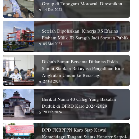
Group di Topogaro Morowali Diresmikan
14 Des 2023
Setelah Dipolisikan, Kinerja RS Efarina
Etaham Milik JR Saragih Jadi Sorotan Publik
05 Mei 2023
Dishub Sumut Bersama Ditlantas Polda
Sumut Siapkan Rekayasa Pengalihan Rute
Angkutan Umum ke Berastagi
27 Jul 2024
Berikut Nama 40 Caleg Yang Bakalan
Duduk di DPRD Karo 2024-2029
20 Feb 2024
DPD FKBPPPN Karo Siap Kawal
Kemendagri Tangani Status Honorer Satpol-